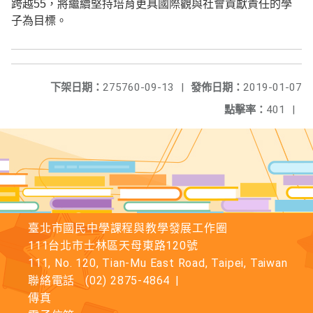
跨越
55
，將繼續堅持培育更具國際觀與社會貢獻責任的學
子為目標。
下架日期：
275760-09-13
|
發佈日期：
2019-01-07
點擊率：
401
|
臺北市國民中學課程與教學發展工作圈
111台北市士林區天母東路120號
111, No. 120, Tian-Mu East Road, Taipei, Taiwan
聯絡電話
(02) 2875-4864
|
傳真