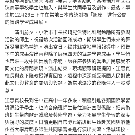
激發即興發展並共同創作編舞；學習期間，當地福井縣立若
狹高等學校學生也加入，與學生共同學習及創作。最後，學
生於
12
月
26
日下午在當地日本傳統劇場「旭座」進行公開
的舞踏學習成果展。
演出前夕，小浜市市長松崎晃治特地到場勉勵所有參與
活動的師生，祝福這次活動圓滿成功，期盼學生們未來的舞
蹈發展更為精進。演出當日，福井縣當地早報報導中，預告
下午的成果演出內容除了展現四天的舞踏學習成果，學生們
也帶來一段中國舞動作示範，讓在座參與的當地居民感受不
同文化的舞蹈表現。演出結束，現場觀眾踴躍提問，江惠真
校長與森下隆教授詳實回答，過程中深深感受兩國人民對彼
此文化與教育的關切與興趣，為當地濕冷的夜晚注入一股暖
意。
江惠真校長到任中正高中一年多來，積極引進各類國際學習
資源給予學生，也將音樂班師生帶往澳洲宣慰僑胞、把美術
班師生帶向歐洲體驗及藝術學習，全力拓展學生學習的深度
與視野的廣度。日前更親自帶隊舞蹈班師生遠赴美國與猶他
州谷大學舞蹈系師生共同學習並進行演出交流。洛城建校、