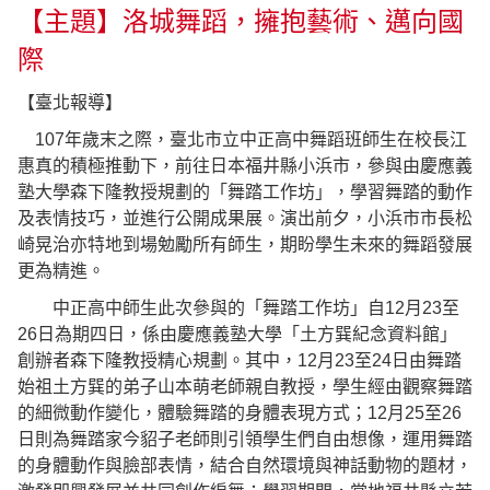
【主題】洛城舞蹈，擁抱藝術、邁向國
際
【臺北報導】
107
年歲末之際，臺北市立中正高中舞蹈班師生在校長江
惠真的積極推動下，前往日本福井縣小浜市，參與由慶應義
塾大學森下隆教授規劃的「舞踏工作坊」，學習舞踏的動作
及表情技巧，並進行公開成果展。演出前夕，小浜市市長松
崎晃治亦特地到場勉勵所有師生，期盼學生未來的舞蹈發展
更為精進。
中正高中師生此次參與的「舞踏工作坊」自
12
月
23
至
26
日為期四日，係由慶應義塾大學「土方巽紀念資料館」
創辦者森下隆教授精心規劃。其中，
12
月
23
至
24
日由舞踏
始祖土方巽的弟子山本萌老師親自教授，學生經由觀察舞踏
的細微動作變化，體驗舞踏的身體表現方式；
12
月
25
至
26
日則為舞踏家今貂子老師則引領學生們自由想像，運用舞踏
的身體動作與臉部表情，結合自然環境與神話動物的題材，