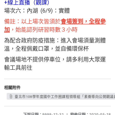
+線上直播（觀課）
場次六：內湖 (6/9)：實體
備註：以上場次皆須於
會場簽到，全程參
加
，始能認列研習時數３小時
為配合政府防疫措施：進入會場須量測體
溫，全程佩戴口罩，並自備環保杯
會議場地不提供停車位，請多利用大眾運
輸工具前往
相關附件
臺北市108學年度國中工作圈課程領導組「素養導向公開觀議課
下架日期：
9999-12-31
|
發佈日期：
2020-05-18